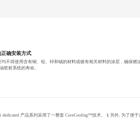
的正确安装方式
柜均不得使用含有铜、铅、锌和锡的材料或镀有相关材料的涂层，确保燃
油喷射系统的寿命。
采用了一整套 CoreCooling™技术。 § 另外, 为了便于产品间和品牌间切换, S6D有和HC6相同的中心高设计，并且有和