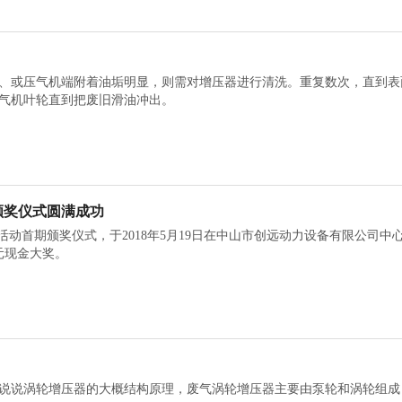
、或压气机端附着油垢明显，则需对增压器进行清洗。重复数次，直到表
气机叶轮直到把废旧滑油冲出。
颁奖仪式圆满成功
”活动首期颁奖仪式，于2018年5月19日在中山市创远动力设备有限公
0元现金大奖。
说说涡轮增压器的大概结构原理，废气涡轮增压器主要由泵轮和涡轮组成