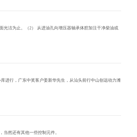
面光洁为止。（2） 从进油孔向增压器轴承体腔加注干净柴油或
司中心库进行，广东中奖客户姜新华先生，从汕头前行中山创远动力潍
，当然还有其他一些控制元件。