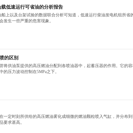
负载低速运行可省油的分析报告
由船上以及台架试验的数据联合分析可知道，低速运行柴油发电机组所省
会发生一些严重的危害现象。
电喷的区别
管将供油泵提供的高压燃油分配到各喷油器中，起蓄压器的作用。它的容
中的压力波动控制在5MPa之下。
在一定时刻所供给的高压燃油雾化成细微的燃油颗粒喷入气缸，并分布到
品要求甚高。