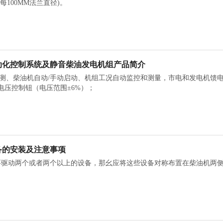
(每100MM法兰直径)。
动化控制系统及静音柴油发电机组产品简介
测、柴油机自动/手动启动、机组工况自动监控和测量，市电和发电机馈
电压控制钮（电压范围±6%）；
备的安装及注意事项
轮要驱动两个或者两个以上的设备，那幺应将这些设备对称布置在柴油机两