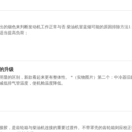
出的烟色来判断发动机工作正常与否.柴油机冒蓝烟可能的原因排除方法1.
适当提高负荷；
器的升级
 *（实物图片）第二个：中冷器旧款的热交换器是竖直放的。2.还有以前排气管是干式为主，但是
减低排气管温度，使机舱温度降低。
接胶，是齿轮箱与柴油机连接的重要过渡件。不带罩壳的齿轮箱则应校正轴