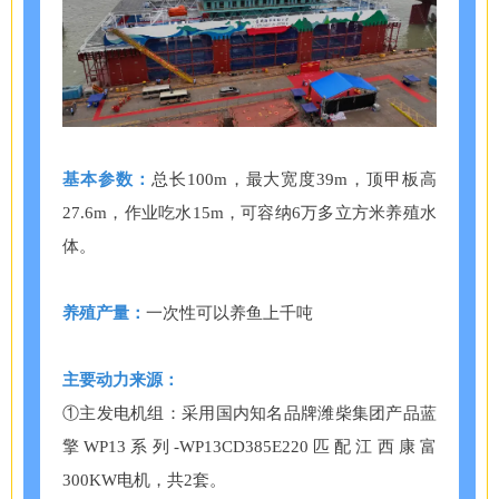
基本参数：
总长100m，最大宽度39m，顶甲板高
27.6m，作业吃水15m，可容纳6万多立方米养殖水
体。
养殖产量：
一次性可以养鱼上千吨
主要动力来源：
①主发电机组：采用国内知名品牌潍柴集团产品蓝
擎WP13系列-WP13CD385E220匹配江西康富
300KW电机，共2套。